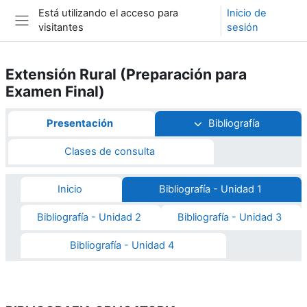
Salta al contenido principal
Está utilizando el acceso para
Inicio de
visitantes
sesión
Panel lateral
Extensión Rural (Preparación para
Examen Final)
Esquema de sección
Presentación
Bibliografía
Clases de consulta
Inicio
Bibliografía - Unidad 1
Bibliografía - Unidad 2
Bibliografía - Unidad 3
Bibliografía - Unidad 4