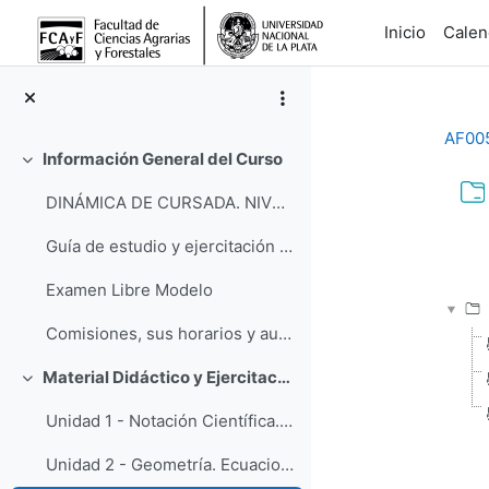
Salta al contenido principal
Inicio
Calen
AF00
Información General del Curso
Contraer
DINÁMICA DE CURSADA. NIVELACIÓN FÍSICA 2024 Bienv...
Req
Guía de estudio y ejercitación 2024
Examen Libre Modelo
Comisiones, sus horarios y aulas INFORMACIÓN IMPO...
Material Didáctico y Ejercitación
Contraer
Unidad 1 - Notación Científica. Unidades
Unidad 2 - Geometría. Ecuaciones