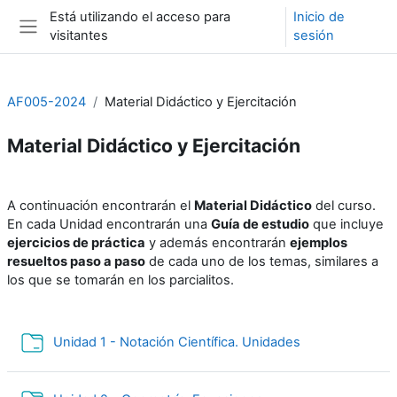
Salta al contenido principal
Está utilizando el acceso para
Inicio de
visitantes
sesión
Panel lateral
AF005-2024
Material Didáctico y Ejercitación
Material Didáctico y Ejercitación
Esquema de sección
A continuación encontrarán el
Material Didáctico
del curso.
En cada Unidad encontrarán una
Guía de estudio
que incluye
ejercicios de práctica
y además encontrarán
ejemplos
resueltos paso a paso
de cada uno de los temas, similares a
los que se tomarán en los parcialitos.
Carpeta
Unidad 1 - Notación Científica. Unidades