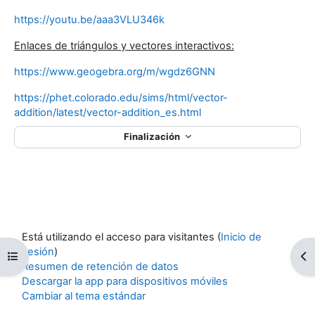
https://youtu.be/aaa3VLU346k
Enlaces de triángulos y vectores interactivos:
https://www.geogebra.org/m/wgdz6GNN
https://phet.colorado.edu/sims/html/vector-
addition/latest/vector-addition_es.html
Finalización
Está utilizando el acceso para visitantes (
Inicio de
sesión
)
Abrir índice de cursos
Ab
Resumen de retención de datos
Descargar la app para dispositivos móviles
Cambiar al tema estándar