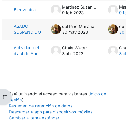
Martinez Susana B.
Bienvenida
9 feb 2023
9 fe
ASADO
del Pino Mariana
del 
SUSPENDIDO
30 may 2023
30 
Actividad del
Chale Walter
Chal
dia 4 de Abril
3 abr 2023
3 ab
Está utilizando el acceso para visitantes (
Inicio de
Abrir índice de cursos
sesión
)
Resumen de retención de datos
Descargar la app para dispositivos móviles
Cambiar al tema estándar