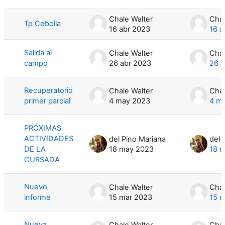
Mostrando 34 de 34 discusiones
Chale Walter
Chal
Tp Cebolla
16 abr 2023
16 a
Salida al
Chale Walter
Chal
campo
26 abr 2023
26 a
Recuperatorio
Chale Walter
Chal
primer parcial
4 may 2023
4 m
PRÓXIMAS
ACTIVIDADES
del Pino Mariana
del 
DE LA
18 may 2023
18 
CURSADA
Nuevo
Chale Walter
Chal
informe
15 mar 2023
15 
Nueva
Chale Walter
Chal