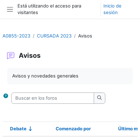
Salta al contenido principal
Está utilizando el acceso para
Inicio de
visitantes
sesión
Panel lateral
A0855-2023
CURSADA 2023
Avisos
Avisos
Requisitos de finalización
Avisos y novedades generales
Buscar en los foros
Buscar en los foro
Debate
Comenzado por
Último m
Estado