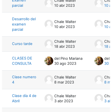
Examen
Chale Walter
Chal
parcial
10 abr 2023
10 a
Desarrollo del
Chale Walter
Chal
examen
10 abr 2023
10 a
parcial
Chale Walter
Chal
Curso tarde
18 abr 2023
18 a
CLASES DE
del Pino Mariana
del 
CONSULTA
30 ago 2023
30 
Clase numero
Chale Walter
Chal
4
8 mar 2023
8 m
Clase día 4 de
Chale Walter
Chal
Abril
3 abr 2023
3 ab