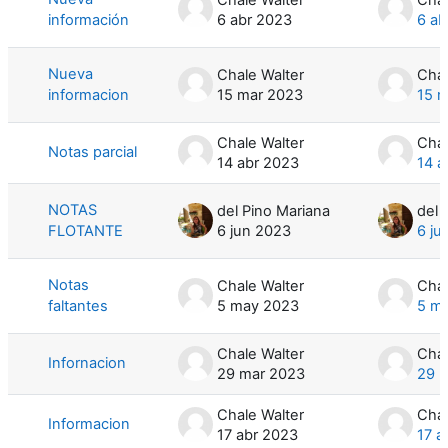
información
6 abr 2023
6 ab
Nueva
Chale Walter
Chal
informacion
15 mar 2023
15 
Chale Walter
Chal
Notas parcial
14 abr 2023
14 a
NOTAS
del Pino Mariana
del 
FLOTANTE
6 jun 2023
6 ju
Notas
Chale Walter
Chal
faltantes
5 may 2023
5 m
Chale Walter
Chal
Infornacion
29 mar 2023
29 
Chale Walter
Chal
Informacion
17 abr 2023
17 a