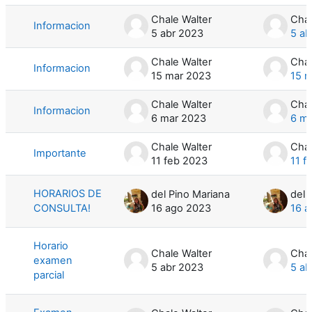
Chale Walter
Chal
Informacion
5 abr 2023
5 ab
Chale Walter
Chal
Informacion
15 mar 2023
15 
Chale Walter
Chal
Informacion
6 mar 2023
6 m
Chale Walter
Chal
Importante
11 feb 2023
11 f
HORARIOS DE
del Pino Mariana
del 
CONSULTA!
16 ago 2023
16 
Horario
Chale Walter
Chal
examen
5 abr 2023
5 ab
parcial