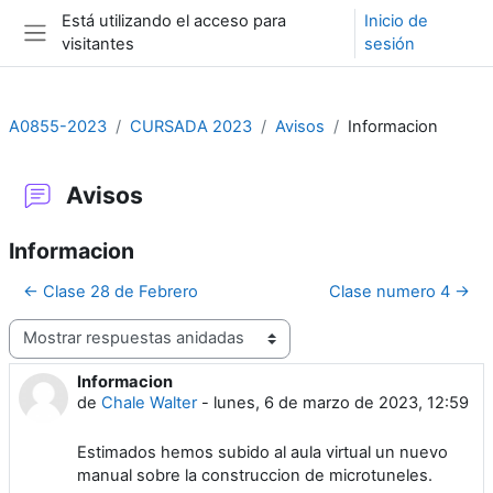
Salta al contenido principal
Está utilizando el acceso para
Inicio de
visitantes
sesión
Panel lateral
A0855-2023
CURSADA 2023
Avisos
Informacion
Avisos
Informacion
← Clase 28 de Febrero
Clase numero 4 →
Mostrar modo
Informacion
Número de respuestas: 0
de
Chale Walter
-
lunes, 6 de marzo de 2023, 12:59
Estimados hemos subido al aula virtual un nuevo
manual sobre la construccion de microtuneles.