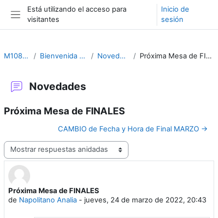
Salta al contenido principal
Está utilizando el acceso para
Inicio de
visitantes
sesión
Panel lateral
M1082-F
Bienvenida 2026
Novedades
Próxima Mesa de FINALES
Novedades
Próxima Mesa de FINALES
CAMBIO de Fecha y Hora de Final MARZO →
Mostrar modo
Próxima Mesa de FINALES
Número de respuestas: 0
de
Napolitano Analia
-
jueves, 24 de marzo de 2022, 20:43