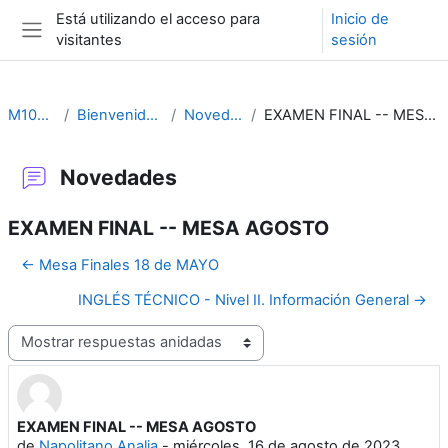
Salta al contenido principal
Está utilizando el acceso para
Inicio de
visitantes
sesión
Panel lateral
M1082-F
Bienvenida 2026
Novedades
EXAMEN FINAL -- MESA AGOSTO
Novedades
EXAMEN FINAL -- MESA AGOSTO
← Mesa Finales 18 de MAYO
INGLÉS TÉCNICO - Nivel II. Información General →
Mostrar modo
EXAMEN FINAL -- MESA AGOSTO
Número de respuestas: 0
de
Napolitano Analia
-
miércoles, 16 de agosto de 2023,