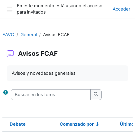
Salta al contenido principal
En este momento está usando el acceso
Acceder
para invitados
Panel lateral
EAVC
General
Avisos FCAF
Avisos FCAF
Requisitos de finalización
Avisos y novedades generales
Buscar en los foros
Buscar en los foro
Debate
Comenzado por
Último
Estado