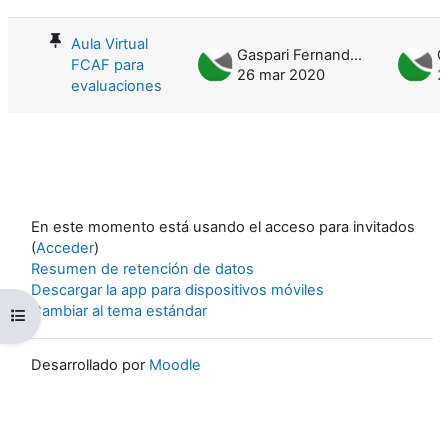
Mostrando 1 de 1 discusiones
Aula Virtual
Gaspari Fernanda Julia
FCAF para
26 mar 2020
2
evaluaciones
En este momento está usando el acceso para invitados
(
Acceder
)
Resumen de retención de datos
Descargar la app para dispositivos móviles
Cambiar al tema estándar
Abrir índice del curso
Desarrollado por
Moodle