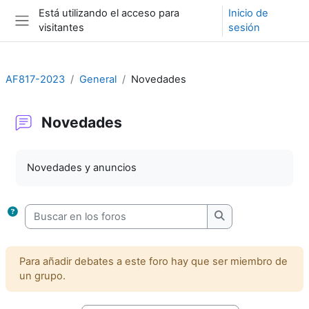
Salta al contenido principal
Está utilizando el acceso para
Inicio de
visitantes
sesión
Panel lateral
AF817-2023
General
Novedades
Novedades
Requisitos de finalización
Novedades y anuncios
Buscar en los foros
Buscar en los foro
Para añadir debates a este foro hay que ser miembro de
un grupo.