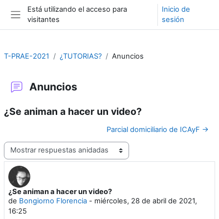
Salta al contenido principal
Está utilizando el acceso para
Inicio de
visitantes
sesión
Panel lateral
T-PRAE-2021
¿TUTORIAS?
Anuncios
Anuncios
¿Se animan a hacer un video?
Parcial domiciliario de ICAyF →
Mostrar modo
¿Se animan a hacer un video?
Número de respuestas: 0
de
Bongiorno Florencia
-
miércoles, 28 de abril de 2021,
16:25