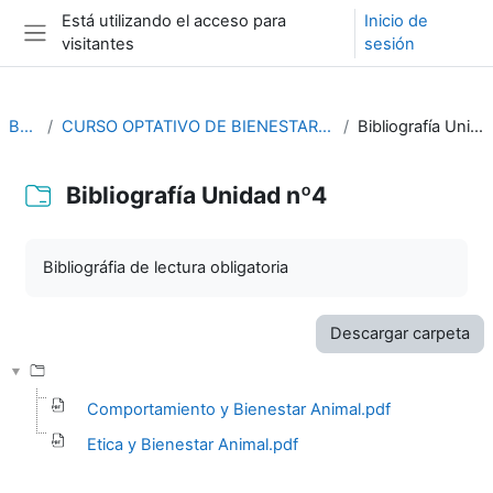
Salta al contenido principal
Está utilizando el acceso para
Inicio de
visitantes
sesión
Panel lateral
BA01
CURSO OPTATIVO DE BIENESTAR ANIMAL 2023
Bibliografía Unidad nº4
Bibliografía Unidad nº4
Requisitos de finalización
Bibliográfia de lectura obligatoria
Descargar carpeta
Comportamiento y Bienestar Animal.pdf
Etica y Bienestar Animal.pdf