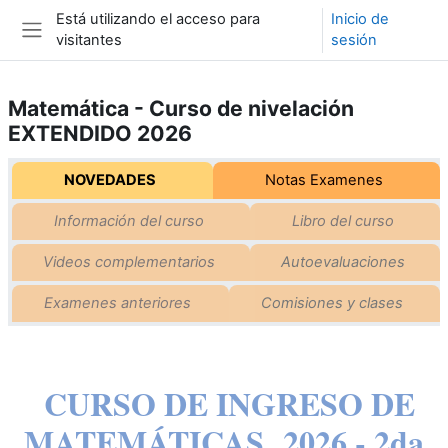
Salta al contenido principal
Está utilizando el acceso para
Inicio de
visitantes
sesión
Panel lateral
Matemática - Curso de nivelación
EXTENDIDO 2026
Esquema de sección
NOVEDADES
Notas Examenes
Información del curso
Libro del curso
Videos complementarios
Autoevaluaciones
Examenes anteriores
Comisiones y clases
CURSO DE INGRESO DE
MATEMÁTICAS 2026 - 2da