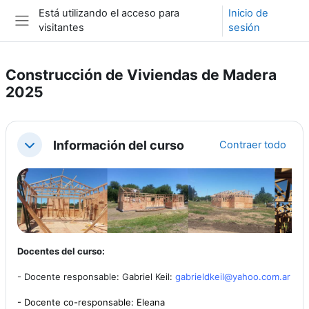
Salta al contenido principal
Está utilizando el acceso para
Inicio de
visitantes
sesión
Panel lateral
Construcción de Viviendas de Madera
2025
Esquema de sección
Información del curso
Contraer todo
Contraer
Docentes del curso:
- Docente responsable: Gabriel Keil:
gabrieldkeil@yahoo.com.
ar
- Docente co-responsable: Eleana