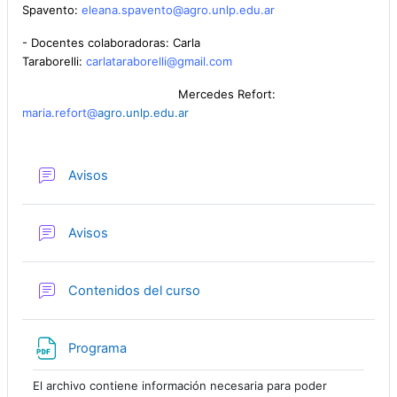
Spavento:
eleana.spavento@agro.unlp.edu.
ar
- Docentes colaboradoras: Carla
Taraborelli:
carlataraborelli@gmail.com
Mercedes Refort:
maria.refort
@
agro.unlp.edu.
ar
Foro
Avisos
Foro
Avisos
Foro
Contenidos del curso
Archivo
Programa
El archivo contiene información necesaria para poder